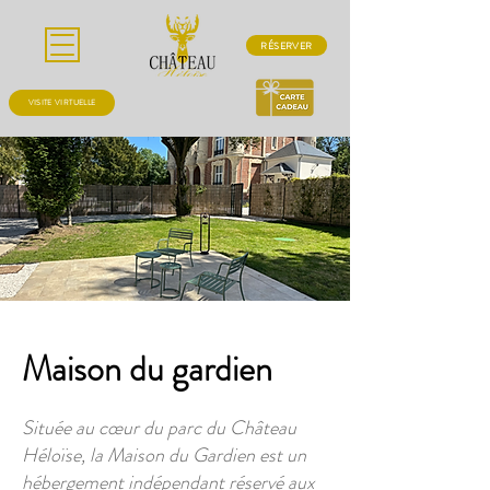
RÉSERVER
VISITE VIRTUELLE
Maison du gardien
Située au cœur du parc du Château
Héloïse, la Maison du Gardien est un
hébergement indépendant réservé aux