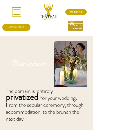
TO BOOK
VIRTUAL TOUR
Our spaces
The domain is
entirely
privatized
for your wedding.
From the secular ceremony, through
accommodation, to the brunch the
next day