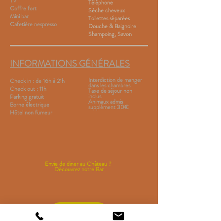
TV
Téléphone
Coffre fort
Sèche cheveux
Mini bar
Toilettes séparées
Cafetière nespresso
Douche & Baignoire
Shampoing, Savon
INFORMATIONS GÉNÉRALES
Interdiction de manger
Check in : de 16h à 21h
dans les chambres
Check out : 11h
Taxe de séjour non
inclus
Parking gratuit
Animaux admis
Borne électrique
supplément 30€
Hôtel non fumeur
Envie de diner au Château ?
Découvrez notre Bar
BAR