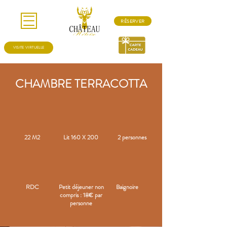
RÉSERVER
VISITE VIRTUELLE
CHAMBRE TERRACOTTA
22 M2
Lit 160 X 200
2 personnes
RDC
Petit déjeuner non
Baignoire
compris : 18€ par
personne