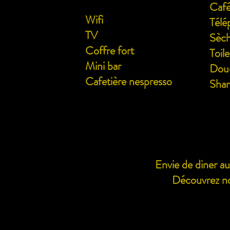
Café
Wifi
Télé
TV
Sèch
Coffre fort
Toil
Mini bar
Douc
Cafetière nespresso
Sham
Envie de diner a
Découvrez no