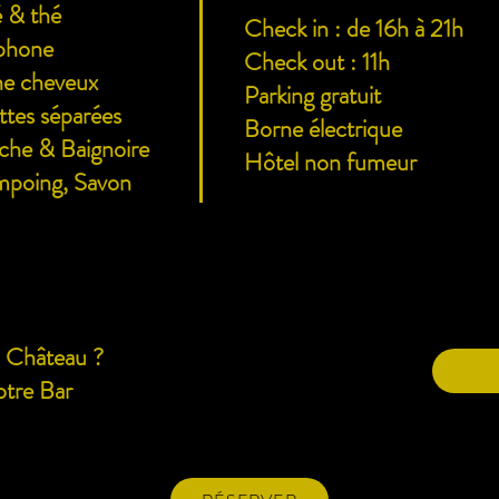
 & thé
Check in : de 16h à 21h
phone
Check out : 11h
e cheveux
Parking gratuit
ettes séparées
Borne électrique
he & Baignoire
Hôtel non fumeur
poing, Savon
u Château ?
tre Bar