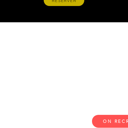
RÉSERVER
NOUS CONTACTER
:
Adresse du C
267 rue Isaïe Niquet 8049
9
ise.com
générale
et
tielle
:
5
ON REC