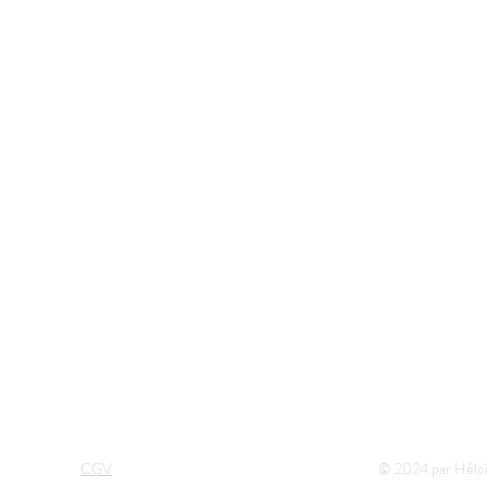
eloise.com
CGV
© 2024 par Héloï